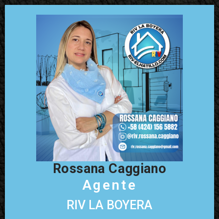
Rossana Caggiano
Agente
RIV LA BOYERA