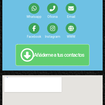
Whatsapp
Oficina
Email
Facebook
Instagram
WWW
Añádeme a tus contactos