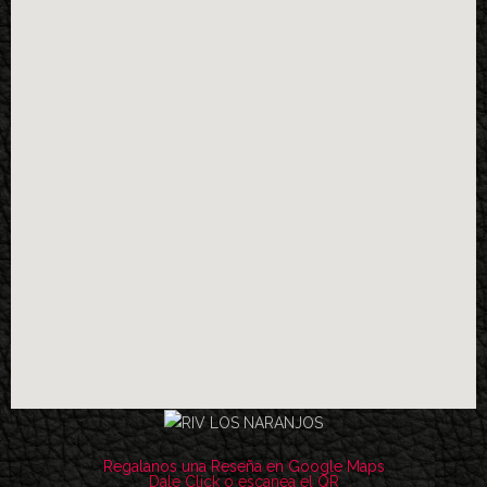
Regalanos una Reseña en Google Maps
Dale Click o escanea el QR